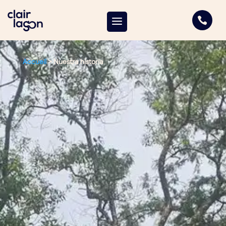

Accueil
>
Nuestra historia