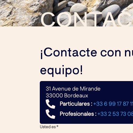
CONTAC
¡Contacte con n
equipo!
31 Avenue de Mirande
33000 Bordeaux

Particulares :
+33 6 99 17 87 1

Profesionales :
+33 2 53 73 08
Usted es *