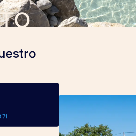
TO
uestro
1
 71