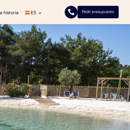

Pedir presupuesto
a historia
ES