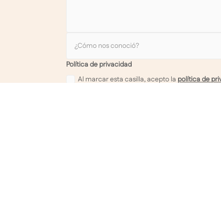
Política de privacidad
Al marcar esta casilla, acepto la
política de pr
Clair Lago
Nuestras lagu
Nuestros distr
Diseñador de lagunas naturales
Reservar una 
de arena fina