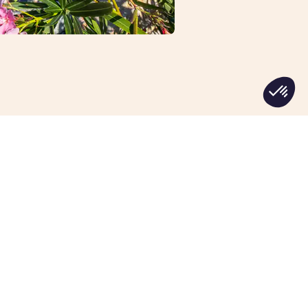
iles
ivacidad