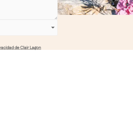
ivacidad de Clair Lagon
Enviar
n
Contáctenos
Enlaces út

nas
31 avenue de Mirande
Política de pr
33000 Bordeaux
ibuidores
Aviso legal

02 53 73 08 71

info@clair-lagon.com
estancia