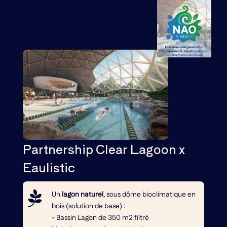
Partnership Clear Lagoon x
Eaulistic

Un
lagon naturel
, sous dôme bioclimatique en
bois (solution de base) :
- Bassin Lagon de 350 m2 filtré