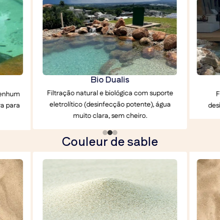
Bio Hydrox
suporte
Filtração por eletrólise com sal,
Filtra
, água
desinfecção muito potente e rápida.
produt
Couleur de sable