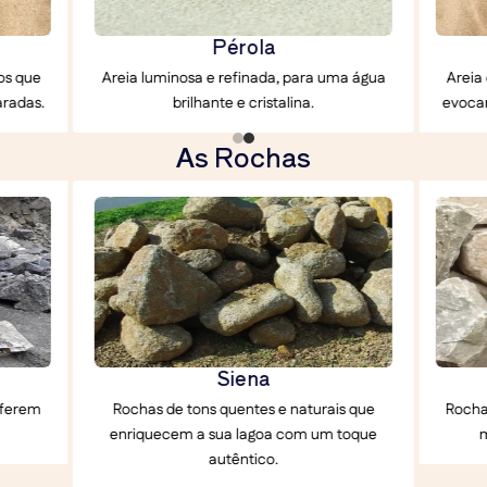
Duna Dourada
ma água
Areia quente com reflexos dourados que
Areia 
evocam as mais belas praias ensolaradas.
As Rochas
Enseada
s que
Rochas de tons claros e naturais que dão
Rochas
toque
mais luminosidade à sua lagoa.
su