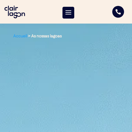

Accueil
>
As nossas lagoas